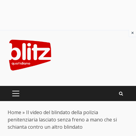
×
Skip
to
content
PRIMARY
MENU
Home
»
Il video del blindato della polizia
penitenziaria lasciato senza freno a mano che si
schianta contro un altro blindato