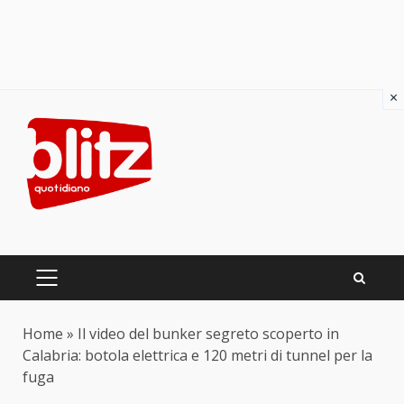
×
Skip
to
content
PRIMARY
MENU
Home
»
Il video del bunker segreto scoperto in
Calabria: botola elettrica e 120 metri di tunnel per la
fuga