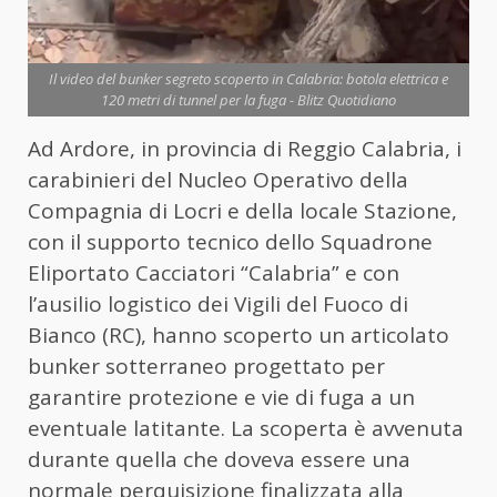
Il video del bunker segreto scoperto in Calabria: botola elettrica e
120 metri di tunnel per la fuga - Blitz Quotidiano
Ad Ardore, in provincia di Reggio Calabria, i
carabinieri del Nucleo Operativo della
Compagnia di Locri e della locale Stazione,
con il supporto tecnico dello Squadrone
Eliportato Cacciatori “Calabria” e con
l’ausilio logistico dei Vigili del Fuoco di
Bianco (RC), hanno scoperto un articolato
bunker sotterraneo progettato per
garantire protezione e vie di fuga a un
eventuale latitante. La scoperta è avvenuta
durante quella che doveva essere una
normale perquisizione finalizzata alla