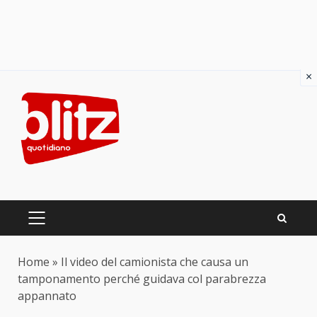
×
Skip
to
content
PRIMARY
MENU
Home
»
Il video del camionista che causa un
tamponamento perché guidava col parabrezza
appannato