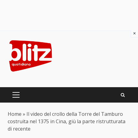
×
Skip
to
content
PRIMARY
MENU
Home
»
Il video del crollo della Torre del Tamburo
costruita nel 1375 in Cina, giù la parte ristrutturata
di recente