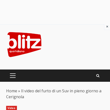
×
Skip
to
content
PRIMARY
MENU
Home
»
Il video del furto di un Suv in pieno giorno a
Cerignola
Video