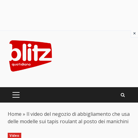
×
Skip
to
content
PRIMARY
MENU
Home
»
Il video del negozio di abbigliamento che usa
delle modelle sui tapis roulant al posto dei manichini
Video