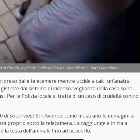
in Florida, taglia da 5mila dollari per identificarlo - Blitz Quotidiano
 ripreso dalle telecamere mentre uccide a calci un’anatra
egistrate dal sistema di videosorveglianza della casa sono
si. Per la Polizia locale si tratta di un caso di crudeltà contro
300 di Southwest 8th Avenue: come mostrano le immagini si
a proprio sotto la telecamera. La raggiunge e inizia a
he la testa dell’animale fino ad ucciderlo.