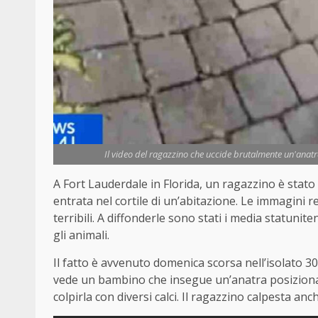
Il video del ragazzino che uccide brutalmente un'anatra 
A Fort Lauderdale in Florida, un ragazzino è stato
entrata nel cortile di un’abitazione. Le immagini r
terribili. A diffonderle sono stati i media statuniten
gli animali.
Il fatto è avvenuto domenica scorsa nell’isolato 
vede un bambino che insegue un’anatra posizionat
colpirla con diversi calci. Il ragazzino calpesta anc