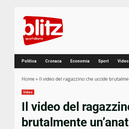
Skip
to
content
Politica
Cronaca
Economia
Sport
Video
Home
»
Il video del ragazzino che uccide brutalmen
Video
Il video del ragazzi
brutalmente un’anatr