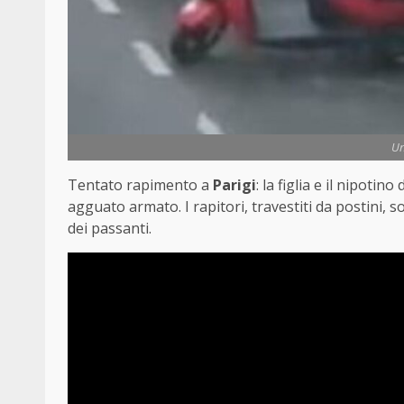
Un
Tentato rapimento a
Parigi
: la figlia e il nipoti
agguato armato. I rapitori, travestiti da postini, s
dei passanti.