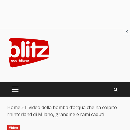
×
Skip
to
content
PRIMARY
MENU
Home
»
Il video della bomba d’acqua che ha colpito
l’hinterland di Milano, grandine e rami caduti
Video