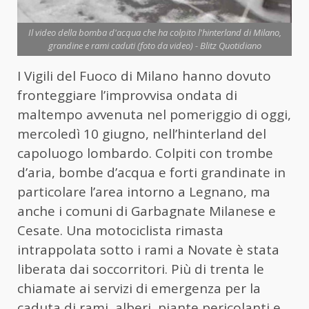
Il video della bomba d'acqua che ha colpito l'hinterland di Milano,
grandine e rami caduti (foto da video) - Blitz Quotidiano
I Vigili del Fuoco di Milano hanno dovuto
fronteggiare l’improvvisa ondata di
maltempo avvenuta nel pomeriggio di oggi,
mercoledì 10 giugno, nell’hinterland del
capoluogo lombardo. Colpiti con trombe
d’aria, bombe d’acqua e forti grandinate in
particolare l’area intorno a Legnano, ma
anche i comuni di Garbagnate Milanese e
Cesate. Una motociclista rimasta
intrappolata sotto i rami a Novate è stata
liberata dai soccorritori. Più di trenta le
chiamate ai servizi di emergenza per la
caduta di rami, alberi, piante pericolanti e