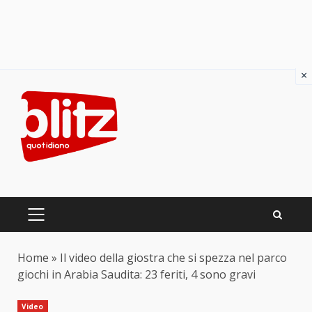
×
Skip
to
content
PRIMARY
MENU
Home
»
Il video della giostra che si spezza nel parco
giochi in Arabia Saudita: 23 feriti, 4 sono gravi
Video