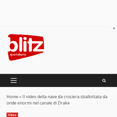
×
Skip
to
content
PRIMARY
MENU
Home
»
Il video della nave da crociera sballottata da
onde enormi nel canale di Drake
Video