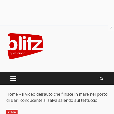
×
Skip
to
content
PRIMARY
MENU
Home
»
Il video dell’auto che finisce in mare nel porto
di Bari: conducente si salva salendo sul tettuccio
Video