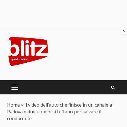
×
Skip
to
content
PRIMARY
MENU
Home
»
Il video dell’auto che finisce in un canale a
Padova e due uomini si tuffano per salvare il
conducente