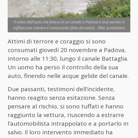
Il video dell'auto che finisce in un canale a Padova e due uomini si
tuffano per salvare il conducente (foto da video) - Blitz quotidiano
Attimi di terrore e coraggio si sono
consumati giovedì 20 novembre a Padova,
intorno alle 11:30, lungo il canale Battaglia.
Un uomo ha perso il controllo della sua
auto, finendo nelle acque gelide del canale.
Due passanti, testimoni dell’incidente,
hanno reagito senza esitazione. Senza
pensare al rischio, si sono tuffati e hanno
raggiunto la vettura, riuscendo a estrarre
l’automobilista intrappolato e a portarlo in
salvo. Il loro intervento immediato ha