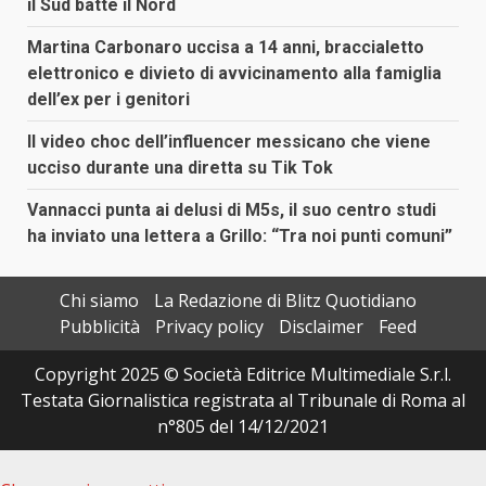
il Sud batte il Nord
Martina Carbonaro uccisa a 14 anni, braccialetto
elettronico e divieto di avvicinamento alla famiglia
dell’ex per i genitori
Il video choc dell’influencer messicano che viene
ucciso durante una diretta su Tik Tok
Vannacci punta ai delusi di M5s, il suo centro studi
ha inviato una lettera a Grillo: “Tra noi punti comuni”
Chi siamo
La Redazione di Blitz Quotidiano
Pubblicità
Privacy policy
Disclaimer
Feed
Copyright 2025 © Società Editrice Multimediale S.r.l.
Testata Giornalistica registrata al Tribunale di Roma al
n°805 del 14/12/2021