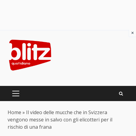
×
Skip
to
content
PRIMARY
MENU
Home
»
Il video delle mucche che in Svizzera
vengono messe in salvo con gli elicotteri per il
rischio di una frana