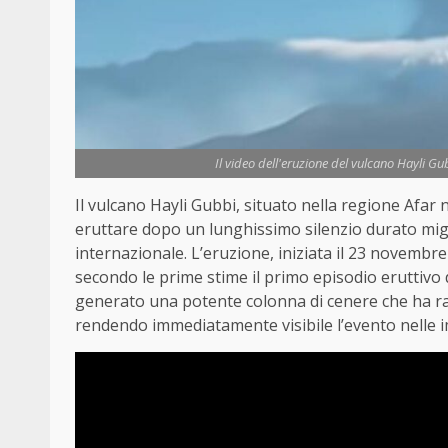
Il video dell'eruzione del vulcano Hayli Gu
Il vulcano Hayli Gubbi, situato nella regione Afar
eruttare dopo un lunghissimo silenzio durato migl
internazionale. L’eruzione, iniziata il 23 novembre 
secondo le prime stime il primo episodio eruttivo de
generato una potente colonna di cenere che ha rag
rendendo immediatamente visibile l’evento nelle im