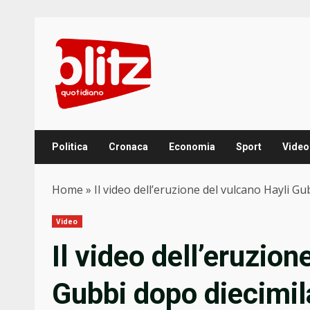
Skip
to
content
Politica
Cronaca
Economia
Sport
Video
Home
»
Il video dell’eruzione del vulcano Hayli G
Video
Il video dell’eruzion
Gubbi dopo diecimil