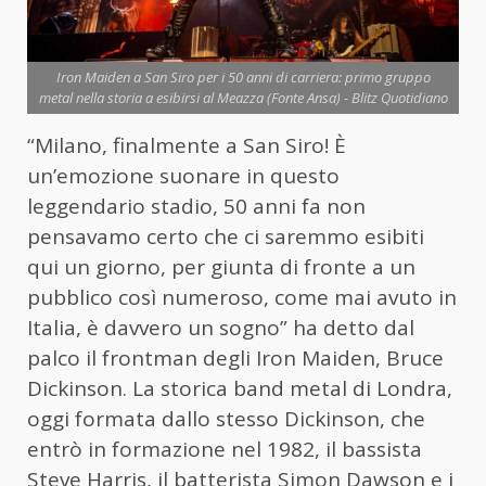
Iron Maiden a San Siro per i 50 anni di carriera: primo gruppo
metal nella storia a esibirsi al Meazza (Fonte Ansa) - Blitz Quotidiano
“Milano, finalmente a San Siro! È
un’emozione suonare in questo
leggendario stadio, 50 anni fa non
pensavamo certo che ci saremmo esibiti
qui un giorno, per giunta di fronte a un
pubblico così numeroso, come mai avuto in
Italia, è davvero un sogno” ha detto dal
palco il frontman degli Iron Maiden, Bruce
Dickinson. La storica band metal di Londra,
oggi formata dallo stesso Dickinson, che
entrò in formazione nel 1982, il bassista
Steve Harris, il batterista Simon Dawson e i