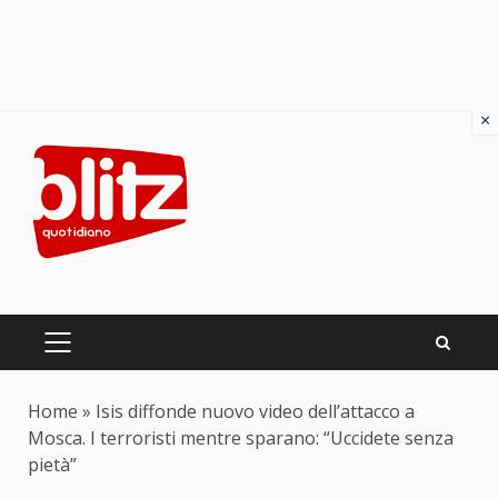
×
Skip
to
content
PRIMARY
MENU
Home
»
Isis diffonde nuovo video dell’attacco a
Mosca. I terroristi mentre sparano: “Uccidete senza
pietà”