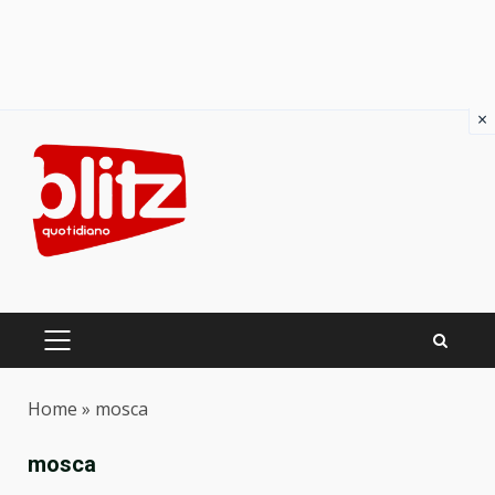
×
Skip
to
content
PRIMARY
MENU
Home
»
mosca
mosca