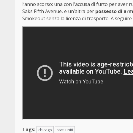
l’anno scorso: una con l’accusa di furto per aver
Saks Fifth Avenue, e un’altra per
possesso di arm
Smokeout senza la licenza di trasporto. A seguire i
Tags:
chicago
stati uniti