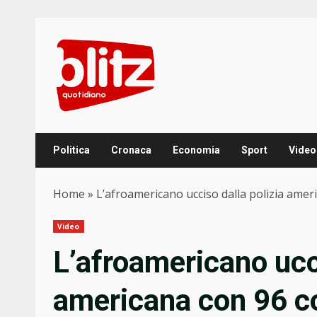
Skip
to
content
Politica
Cronaca
Economia
Sport
Video
Home
»
L’afroamericano ucciso dalla polizia ameri
Video
L’afroamericano ucci
americana con 96 co