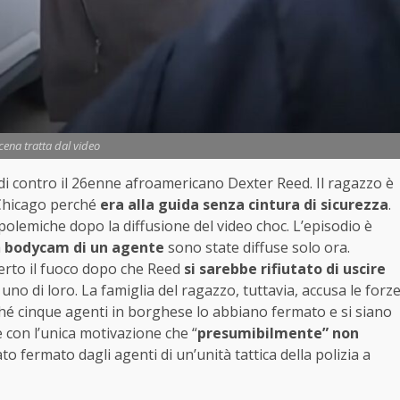
ena tratta dal video
di contro il 26enne afroamericano Dexter Reed. Il ragazzo è
 Chicago perché
era alla guida senza cintura di sicurezza
.
 polemiche dopo la diffusione del video choc. L’episodio è
a
bodycam di un agente
sono state diffuse solo ora.
perto il fuoco dopo che Reed
si sarebbe rifiutato di uscire
o di loro. La famiglia del ragazzo, tuttavia, accusa le forz
ché cinque agenti in borghese lo abbiano fermato e si siano
e con l’unica motivazione che “
presumibilmente” non
ato fermato dagli agenti di un’unità tattica della polizia a