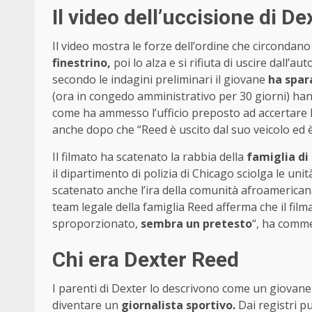
Il video dell’uccisione di D
Il video mostra le forze dell’ordine che circondano
finestrino,
poi lo alza e si rifiuta di uscire dall’au
secondo le indagini preliminari il giovane
ha spar
(ora in congedo amministrativo per 30 giorni) hann
come ha ammesso l’ufficio preposto ad accertare la
anche dopo che “Reed è uscito dal suo veicolo ed è
Il filmato ha scatenato la rabbia della
famiglia di
il dipartimento di polizia di Chicago sciolga le uni
scatenato anche l’ira della comunità afroamericana de
team legale della famiglia Reed afferma che il fi
sproporzionato,
sembra un pretesto
“, ha commen
Chi era Dexter Reed
I parenti di Dexter lo descrivono come un giovane
diventare un
giornalista sportivo.
Dai registri p