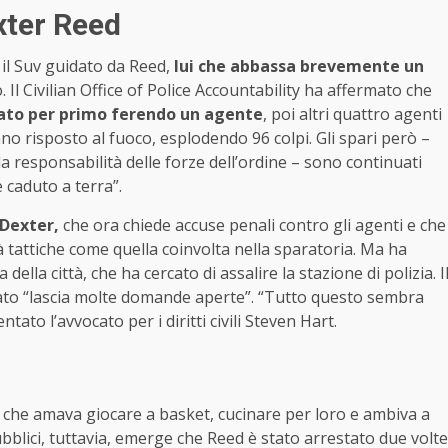
exter Reed
 il Suv guidato da Reed,
lui che abbassa brevemente un
to. Il Civilian Office of Police Accountability ha affermato che
ato per primo ferendo un agente
, poi altri quattro agenti
o risposto al fuoco, esplodendo 96 colpi. Gli spari però –
 responsabilità delle forze dell’ordine – sono continuati
 caduto a terra”.
 Dexter,
che ora chiede accuse penali contro gli agenti e che
tà tattiche come quella coinvolta nella sparatoria. Ma ha
lla città, che ha cercato di assalire la stazione di polizia. I
lmato “lascia molte domande aperte”. “Tutto questo sembra
tato l’avvocato per i diritti civili Steven Hart.
 che amava giocare a basket, cucinare per loro e ambiva a
ubblici, tuttavia, emerge che Reed è stato arrestato due volte