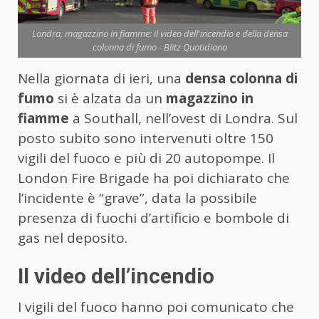
Londra, magazzino in fiamme: il video dell'incendio e della densa
colonna di fumo - Blitz Quotidiano
Nella giornata di ieri, una
densa colonna di
fumo
si è alzata da un
magazzino in
fiamme
a Southall, nell’ovest di Londra. Sul
posto subito sono intervenuti oltre 150
vigili del fuoco e più di 20 autopompe. Il
London Fire Brigade ha poi dichiarato che
l’incidente è “grave”, data la possibile
presenza di fuochi d’artificio e bombole di
gas nel deposito.
Il video dell’incendio
I vigili del fuoco hanno poi comunicato che