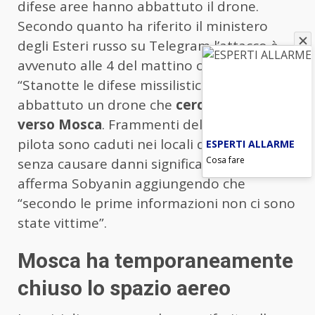
difese aree hanno abbattuto il drone.
Secondo quanto ha riferito il ministero
degli Esteri russo su Telegram l’attacco è
avvenuto alle 4 del mattino ora locale.
“Stanotte le difese missilistiche hanno
abbattuto un drone che
cercava di volare
verso Mosca
. Frammenti del velivolo senza
pilota sono caduti nei locali dell’Expocenter
ESPERTI ALLARME
Cosa fare
senza causare danni significativi all’edificio”,
afferma Sobyanin aggiungendo che
“secondo le prime informazioni non ci sono
state vittime”.
Mosca ha temporaneamente
chiuso lo spazio aereo