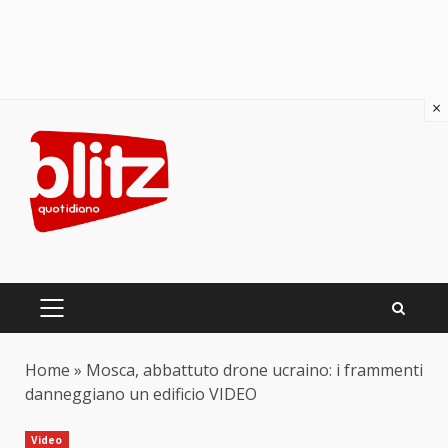
×
Skip
to
content
PRIMARY
MENU
Home
»
Mosca, abbattuto drone ucraino: i frammenti
danneggiano un edificio VIDEO
Video