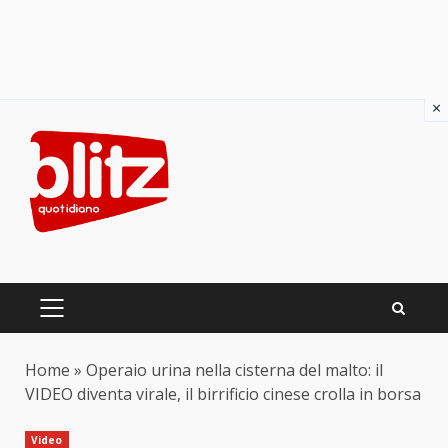
×
Skip
to
content
PRIMARY
MENU
Home
»
Operaio urina nella cisterna del malto: il
VIDEO diventa virale, il birrificio cinese crolla in borsa
Video