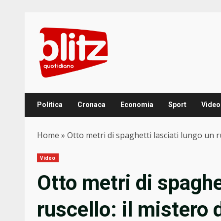
Skip
to
content
Politica
Cronaca
Economia
Sport
Video
Home
»
Otto metri di spaghetti lasciati lungo un 
Video
Otto metri di spaghe
ruscello: il mistero