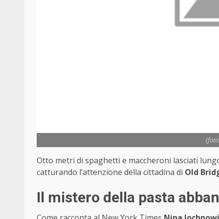
(fot
Otto metri di spaghetti e maccheroni lasciati lung
catturando l’attenzione della cittadina di
Old Bridg
Il mistero della pasta abba
Come racconta al New York Times
Nina Jochnow