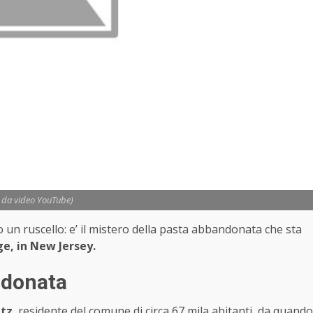
o da video YouTube)
o un ruscello: e’ il mistero della pasta abbandonata che sta
e, in New Jersey.
ndonata
itz
, residente del comune di circa 67 mila abitanti, da quando