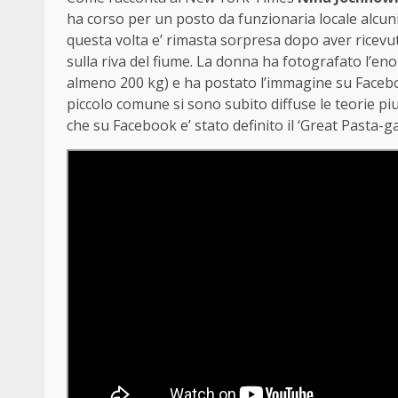
ha corso per un posto da funzionaria locale alcuni
questa volta e’ rimasta sorpresa dopo aver ricevut
sulla riva del fiume. La donna ha fotografato l’en
almeno 200 kg) e ha postato l’immagine su Faceboo
piccolo comune si sono subito diffuse le teorie piu
che su Facebook e’ stato definito il ‘Great Pasta-ga