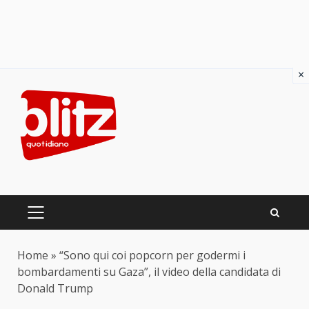
×
Skip
to
content
PRIMARY
MENU
Home
»
“Sono qui coi popcorn per godermi i
bombardamenti su Gaza”, il video della candidata di
Donald Trump