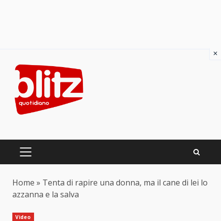
×
Skip
to
content
PRIMARY
MENU
Home
»
Tenta di rapire una donna, ma il cane di lei lo
azzanna e la salva
Video