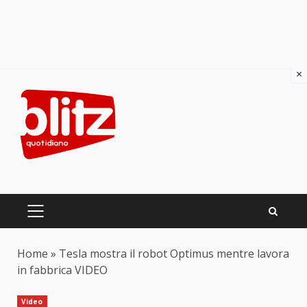
×
Skip
to
content
PRIMARY
MENU
Home
»
Tesla mostra il robot Optimus mentre lavora
in fabbrica VIDEO
Video