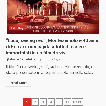
Blitz Blog
“Luca, seeing red”, Montezemolo e 40 anni
di Ferrari: non capita a tutti di essere
immortalati in un film da vivi
Marco Benedetto
Ottobre 12, 2025
Il film “Luca, seeing red”, su Luca Montezemolo, è
stato presentato in anteprima a Roma nella sala...
Read More
Paginazione
1
2
3
4
…
17
Next