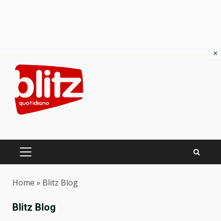
×
Skip
to
content
PRIMARY
MENU
Home
»
Blitz Blog
Blitz Blog