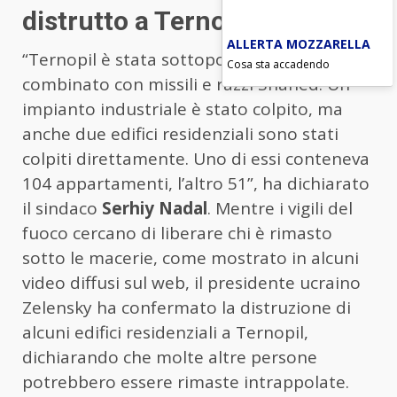
distrutto a Ternopil
ALLERTA MOZZARELLA
“Ternopil è stata sottoposta a un attacco
Cosa sta accadendo
combinato con missili e razzi Shahed. Un
impianto industriale è stato colpito, ma
anche due edifici residenziali sono stati
colpiti direttamente. Uno di essi conteneva
104 appartamenti, l’altro 51”, ha dichiarato
il sindaco
Serhiy Nadal
. Mentre i vigili del
fuoco cercano di liberare chi è rimasto
sotto le macerie, come mostrato in alcuni
video diffusi sul web, il presidente ucraino
Zelensky ha confermato la distruzione di
alcuni edifici residenziali a Ternopil,
dichiarando che molte altre persone
potrebbero essere rimaste intrappolate.