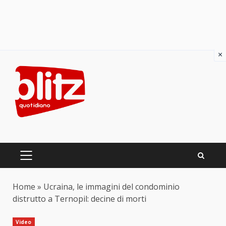
×
Skip
to
content
PRIMARY
MENU
Home
»
Ucraina, le immagini del condominio
distrutto a Ternopil: decine di morti
Video