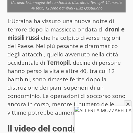
Ucraina, le immagini del condominio distrutto a Ternopil: 12 morti e
40 feriti, 12 sono bambini - Blitz Quotidiano
L’Ucraina ha vissuto una nuova notte di
terrore dopo la massiccia ondata di
droni e
missili russi
che ha colpito diverse regioni
del Paese. Nel più pesante e drammatico
degli attacchi, quello avvenuto nella città
occidentale di
Ternopil
, decine di persone
hanno perso la vita e altre 40, tra cui 12
bambini, sono rimaste ferite dopo la
distruzione dei piani superiori di un
condominio. Le operazioni di soccorso sono
ancora in corso, mentre il numero delle
vittime potrebbe aumentare.
Il video del condominio