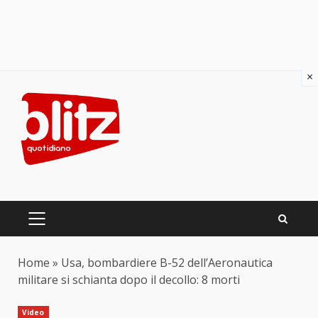
×
Skip
to
content
PRIMARY
MENU
Home
»
Usa, bombardiere B-52 dell’Aeronautica
militare si schianta dopo il decollo: 8 morti
Video