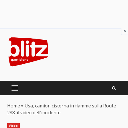
×
Skip
to
content
PRIMARY
MENU
Home
»
Usa, camion cisterna in fiamme sulla Route
288: il video dell’incidente
Video