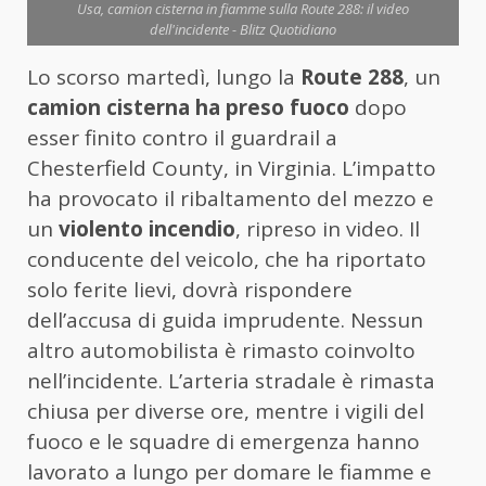
Usa, camion cisterna in fiamme sulla Route 288: il video
dell'incidente - Blitz Quotidiano
Lo scorso martedì, lungo la
Route 288
, un
camion cisterna ha preso fuoco
dopo
esser finito contro il guardrail a
Chesterfield County, in Virginia. L’impatto
ha provocato il ribaltamento del mezzo e
un
violento incendio
, ripreso in video. Il
conducente del veicolo, che ha riportato
solo ferite lievi, dovrà rispondere
dell’accusa di guida imprudente. Nessun
altro automobilista è rimasto coinvolto
nell’incidente. L’arteria stradale è rimasta
chiusa per diverse ore, mentre i vigili del
fuoco e le squadre di emergenza hanno
lavorato a lungo per domare le fiamme e