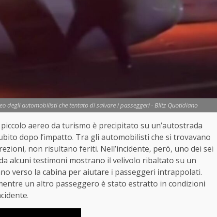
eo degli automobilisti che tentato di salvare i passeggeri - Blitz Quotidiano
n piccolo aereo da turismo è precipitato su un’autostrada
ito dopo l’impatto. Tra gli automobilisti che si trovavano
ezioni, non risultano feriti. Nell’incidente, però, uno dei sei
a alcuni testimoni mostrano il velivolo ribaltato su un
ano verso la cabina per aiutare i passeggeri intrappolati.
mentre un altro passeggero è stato estratto in condizioni
ncidente.