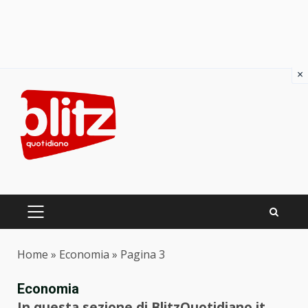
×
Skip
to
content
PRIMARY
MENU
Home
»
Economia
»
Pagina 3
Economia
In questa sezione di BlitzQuotidiano.it