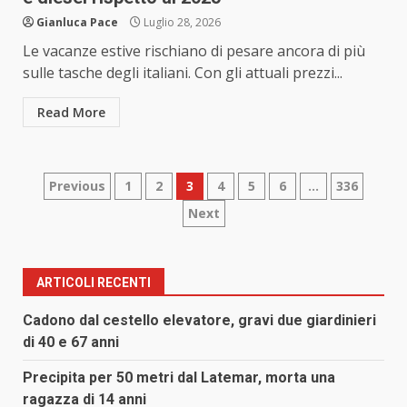
Gianluca Pace
Luglio 28, 2026
Le vacanze estive rischiano di pesare ancora di più
sulle tasche degli italiani. Con gli attuali prezzi...
Read More
Paginazione
Previous
1
2
3
4
5
6
…
336
Next
degli
articoli
ARTICOLI RECENTI
Cadono dal cestello elevatore, gravi due giardinieri
di 40 e 67 anni
Precipita per 50 metri dal Latemar, morta una
ragazza di 14 anni