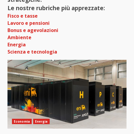
Le nostre rubriche più apprezzate:
Fisco e tasse
Lavoro e pensioni
Bonus e agevolazioni
Ambiente
Energia
Scienza e tecnologia
Economia
Energia