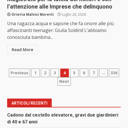
l’attenzione alle Imprese che delinquono
Orietta Malvisi Moretti
Luglio 26, 2026
Una ragazza acqua e sapone che fa onore alle più
affascinanti teenager: Giulia Soldini! L’abbiamo
conosciuta bambina...
Read More
Paginazione
Previous
1
2
3
4
5
6
7
…
336
Next
degli
articoli
ARTICOLI RECENTI
Cadono dal cestello elevatore, gravi due giardinieri
di 40 e 67 anni