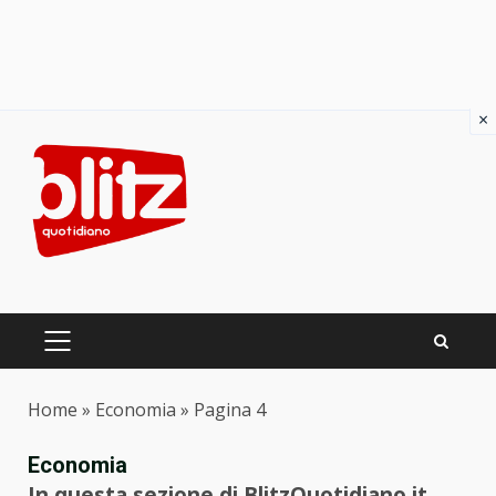
×
Skip
to
content
PRIMARY
MENU
Home
»
Economia
»
Pagina 4
Economia
In questa sezione di BlitzQuotidiano.it