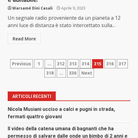
Warsamé Dini Casali
Aprile 9, 2023
Un segnale radio proveniente da un pianeta a 12
anni luce di distanza è stato intercettato sulla...
Read More
Paginazione
Previous
1
…
312
313
314
315
316
317
318
…
336
Next
degli
articoli
ARTICOLI RECENTI
Nicola Musiani ucciso a calci e pugni in strada,
fermati quattro giovani
Il video della catena umana di bagnanti che ha
permesso di salvare dalle onde un bimbo di 2 anni e