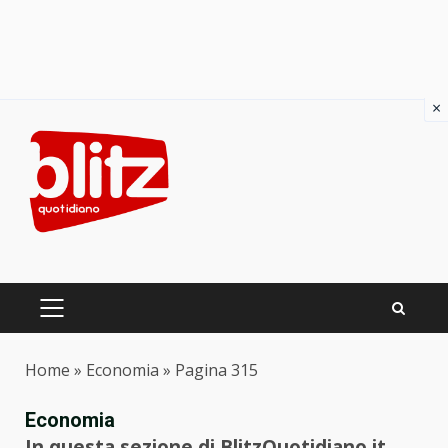
×
Skip
to
content
PRIMARY
MENU
Home
»
Economia
»
Pagina 315
Economia
In questa sezione di BlitzQuotidiano.it