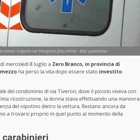
a nonna: tragedia nel Trevigiano (foto ANSA) - Blitz quotidiano
di mercoledì 8 luglio a
Zero Branco, in provincia di
e mezzo
ha perso la vita dopo essere stato
investito
ale del condominio di via Tiveron, dove il piccolo viveva con
prima ricostruzione, la donna stava effettuando una manovra
enza del nipotino dietro la vettura. Restano ancora da
ino a trovarsi proprio in quel punto al momento della
i carabinieri