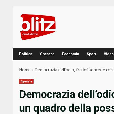
Skip
to
content
Politica
Cronaca
Economia
Sport
Video
Home
»
Democrazia dell’odio, fra influencer e cor
Agenzie
Democrazia dell’odio
un quadro della pos