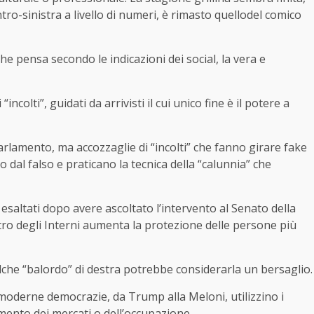
tro-sinistra a livello di numeri, è rimasto quellodel comico
che pensa secondo le indicazioni dei social, la vera e
“incolti”, guidati da arrivisti il cui unico fine è il potere a
arlamento, ma accozzaglie di “incolti” che fanno girare fake
 dal falso e praticano la tecnica della “calunnia” che
o esaltati dopo avere ascoltato l’intervento al Senato della
ro degli Interni aumenta la protezione delle persone più
che “balordo” di destra potrebbe considerarla un bersaglio.
e moderne democrazie, da Trump alla Meloni, utilizzino i
mento dei mercati o dell’occupazione.