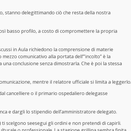
ario, stanno delegittimando ciò che resta della nostra
osì basso profilo, a costo di compromettere la propria
scussi in Aula richiedono la comprensione di materie
o mezzo comunicativo alla portata dell’”incolto” è la
a una conclusione senza dimostrarla. Che è poi la stessa
municazione, mentre il relatore ufficiale si limita a leggerlo
dal cancelliere o il primario ospedaliero delegasse
nca e dargli lo stipendio dell’amministratore delegato.
) ti scelgono seesegui gli ordini e non pretendi di capirli.
turale o professionale. La stagione grillina sembra finita,