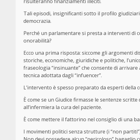
risulteranno finanziamenti illeciti.
Tali episodi, insignificanti sotto il profilo giudizi
democrazia.
Perché un parlamentare si presta a interventi di c
onorabilità?
Ecco una prima risposta: siccome gli argomenti di
storiche, economiche, giuridiche e politiche, l’unic
fraseologia “insinuante” che consente di arrivare 
tecnica adottata dagli “infuencer”.
L’intervento è spesso preparato da esperti della co
È come se un Giudice firmasse le sentenze scritte 
all’infermiera la cura del paziente.
È come mettere il fattorino nel consiglio di una ba
I movimenti politici senza strutture (i “non partiti”
Non devi possedere alcun “pericoloso” bagaglio cul