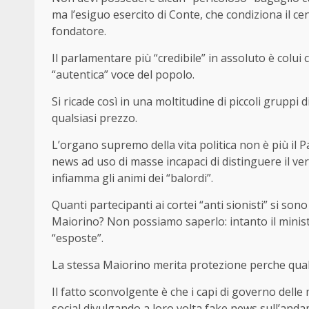
ma l’esiguo esercito di Conte, che condiziona il cen
fondatore.
Il parlamentare più “credibile” in assoluto è colui 
“autentica” voce del popolo.
Si ricade così in una moltitudine di piccoli gruppi di 
qualsiasi prezzo.
L’organo supremo della vita politica non è più il P
news ad uso di masse incapaci di distinguere il vero
infiamma gli animi dei “balordi”.
Quanti partecipanti ai cortei “anti sionisti” si son
Maiorino? Non possiamo saperlo: intanto il minist
“esposte”.
La stessa Maiorino merita protezione perche qual
Il fatto sconvolgente è che i capi di governo dell
social divulgando a loro volta fake news sull’anda