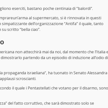
iono eserciti, bastano poche centinaia di “balordi”.
comprareun’arma al supermercato, si è rinnovata in questi
n simpatizzante dell’organizzazione “Antifa” il quale, tanto
 su scritto “bella ciao”.
vo
mericana non attecchirà mai da noi, dal momento che l’Italia 
i dimostrarlo partendo da un episodio di induzione all’odio di
alla propaganda israeliana“, ha tuonato in Senato Alessandra
pplausi scroscianti.
ondo il quale i Pentastellati che votano per il disarmo, son
zza” del fatto corruttivo, che sarà dimostrato solo se