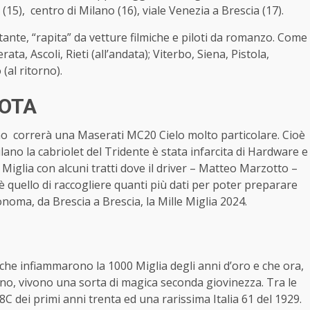
15), centro di Milano (16), viale Venezia a Brescia (17).
ltante, “rapita” da vetture filmiche e piloti da romanzo. Come
a, Ascoli, Rieti (all’andata); Viterbo, Siena, Pistola,
(al ritorno).
LOTA
nno correrà una Maserati MC20 Cielo molto particolare. Cioè
ano la cabriolet del Tridente è stata infarcita di Hardware e
e Miglia con alcuni tratti dove il driver – Matteo Marzotto –
 è quello di raccogliere quanti più dati per poter preparare
oma, da Brescia a Brescia, la Mille Miglia 2024.
 che infiammarono la 1000 Miglia degli anni d’oro e che ora,
rno, vivono una sorta di magica seconda giovinezza. Tra le
C dei primi anni trenta ed una rarissima Italia 61 del 1929.