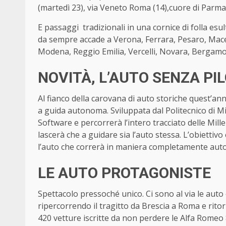
(martedì 23), via Veneto Roma (14),cuore di Parma (
E passaggi tradizionali in una cornice di folla esu
da sempre accade a Verona, Ferrara, Pesaro, Macerat
Modena, Reggio Emilia, Vercelli, Novara, Bergamo 
NOVITÀ, L’AUTO SENZA PI
Al fianco della carovana di auto storiche quest’a
a guida autonoma. Sviluppata dal Politecnico di Mil
Software e percorrerà l’intero tracciato delle Mill
lascerà che a guidare sia l’auto stessa. L’obiettivo
l’auto che correrà in maniera completamente auton
LE AUTO PROTAGONISTE
Spettacolo pressoché unico. Ci sono al via le auto
ripercorrendo il tragitto da Brescia a Roma e rito
420 vetture iscritte da non perdere le Alfa Romeo 8