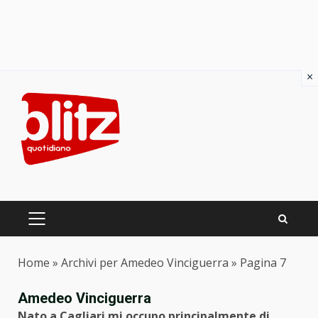
×
Skip
to
content
PRIMARY
MENU
Home
»
Archivi per Amedeo Vinciguerra
»
Pagina 7
Amedeo Vinciguerra
Nato a Cagliari mi occupo principalmente di