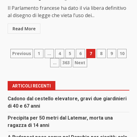
Il Parlamento francese ha dato il via libera definitivo
al disegno di legge che vieta l’uso dei...
Read More
Paginazione
Previous
1
…
4
5
6
7
8
9
10
…
363
Next
degli
articoli
ARTICOLI RECENTI
Cadono dal cestello elevatore, gravi due giardinieri
di 40 e 67 anni
Precipita per 50 metri dal Latemar, morta una
ragazza di 14 anni