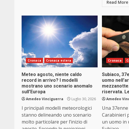
Read More
Cronaca
Cronaca estera
Cronaca
C
Meteo agosto, niente caldo
Subiaco, 37e
record in arrivo? I modelli
uomo nell’ar
mostrano uno scenario anomalo
mezzanotte.
sull’Europa
riservata. L
Amedeo Vinciguerra
Luglio 30, 2026
Amedeo Vin
I principali modelli meteorologici
Una 37enne è
stanno delineando uno scenario
Carabinieri p
molto particolare per l’inizio di
un uomo in 
agosto. Secondo le proiezioni...
Subiaco...