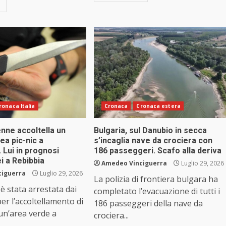
ronaca Italia
Cronaca
Cronaca estera
nne accoltella un
Bulgaria, sul Danubio in secca
ea pic-nic a
s’incaglia nave da crociera con
 Lui in prognosi
186 passeggeri. Scafo alla deriva
ei a Rebibbia
Amedeo Vinciguerra
Luglio 29, 2026
ciguerra
Luglio 29, 2026
La polizia di frontiera bulgara ha
 stata arrestata dai
completato l’evacuazione di tutti i
er l’accoltellamento di
186 passeggeri della nave da
un’area verde a
crociera...