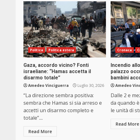
Politica
Politica estera
Cronaca
C
Gaza, accordo vicino? Fonti
Incendio all
israeliane: “Hamas accetta il
palazzo occ
disarmo totale”
bambini accol
Amedeo Vinciguerra
Luglio 30, 2026
Amedeo Vin
“La direzione sembra positiva:
Dalle 2 e me
sembra che Hamas si sia arreso e
da quando è 
accetti un disarmo completo e
le unità di s
totale”....
Read More
Read More