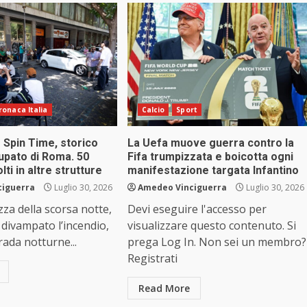
ronaca Italia
Calcio
Sport
o Spin Time, storico
La Uefa muove guerra contro la
upato di Roma. 50
Fifa trumpizzata e boicotta ogni
ti in altre strutture
manifestazione targata Infantino
ciguerra
Luglio 30, 2026
Amedeo Vinciguerra
Luglio 30, 2026
zza della scorsa notte,
Devi eseguire l'accesso per
divampato l’incendio,
visualizzare questo contenuto. Si
trada notturne...
prega Log In. Non sei un membro?
Registrati
Read More