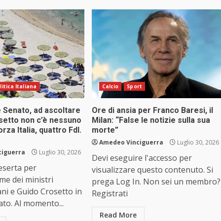
litica Italiana
Calcio
Sport
e Senato, ad ascoltare
Ore di ansia per Franco Baresi, il
osetto non c’è nessuno
Milan: “False le notizie sulla sua
rza Italia, quattro FdI.
morte”
Amedeo Vinciguerra
Luglio 30, 2026
ciguerra
Luglio 30, 2026
Devi eseguire l'accesso per
eserta per
visualizzare questo contenuto. Si
ime dei ministri
prega Log In. Non sei un membro?
ni e Guido Crosetto in
Registrati
ato. Al momento...
Read More