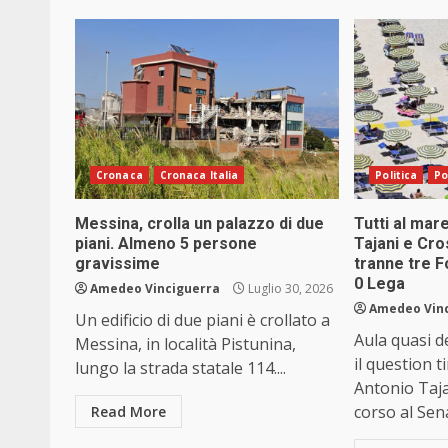
Cronaca
Cronaca Italia
Politica
Po
Messina, crolla un palazzo di due
Tutti al mar
piani. Almeno 5 persone
Tajani e Cr
gravissime
tranne tre Fo
0 Lega
Amedeo Vinciguerra
Luglio 30, 2026
Amedeo Vin
Un edificio di due piani è crollato a
Aula quasi d
Messina, in località Pistunina,
il question t
lungo la strada statale 114....
Antonio Taja
corso al Sen
Read More