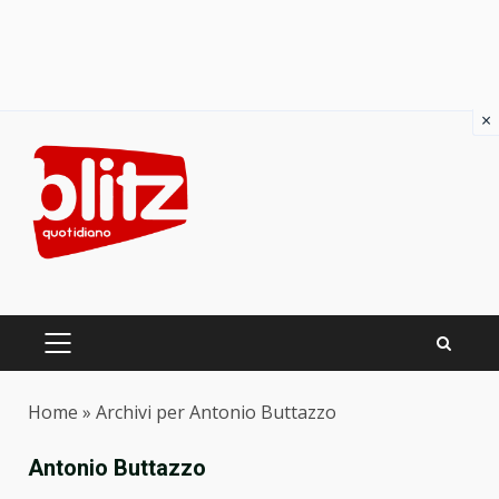
×
Skip
to
content
PRIMARY
MENU
Home
»
Archivi per Antonio Buttazzo
Antonio Buttazzo