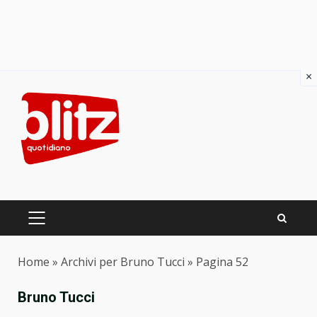
×
Skip
to
content
PRIMARY
MENU
Home
»
Archivi per Bruno Tucci
»
Pagina 52
Bruno Tucci