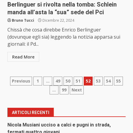
Berlinguer si rivolta nella tomba: Schlein
manda all’asta la “sua” sede del Pci
Bruno Tucci
Dicembre 22, 2024
Chissà che cosa direbbe Enrico Berlinguer
(dovunque egli sia) leggendo la notizia apparsa sui
giornali: il Pd...
Read More
Paginazione
Previous
1
…
49
50
51
52
53
54
55
…
99
Next
degli
articoli
ARTICOLI RECENTI
Nicola Musiani ucciso a calci e pugni in strada,
fermati quattro giovani