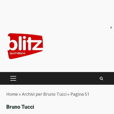
×
Skip
to
content
PRIMARY
MENU
Home
»
Archivi per Bruno Tucci
»
Pagina 51
Bruno Tucci