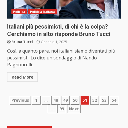
Politica
Politica Italiana
Italiani più pessimisti, di chi è la colpa?
Cerchiamo in alto risponde Bruno Tucci
Bruno Tucci
Gennaio 1, 2025
Così, a quanto pare, noi italiani siamo diventati più
pessimisti. Lo dice un sondaggio di Nando
Pagnoncelli...
Read More
Paginazione
Previous
1
…
48
49
50
51
52
53
54
…
99
Next
degli
articoli