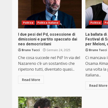
Politica
Politica Italiana
Politica
Po
I due pesi del Pd, ossessione di
La ballata d
dimissioni e partito spaccato dai
Festival di
neo democristiani
per Meloni, 
Bruno Tucci
Gennaio 24, 2025
Bruno Tucci
Che cosa succede nel Pd? In via del
Ci mancava i
Nazareno c’è un sostantivo che
Osama Almasr
ripetono tutti, diventato quasi...
una volta la 
italiana...
Read More
Read More