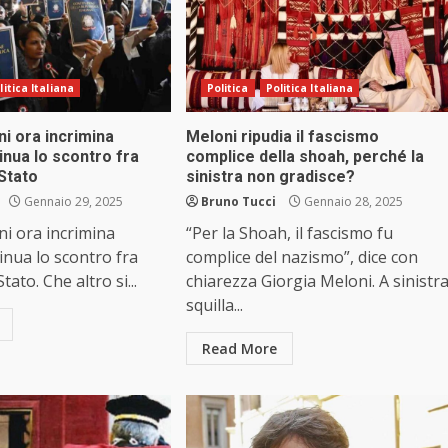
litica Italiana
Politica
Politica Italiana
ini ora incrimina
Meloni ripudia il fascismo
inua lo scontro fra
complice della shoah, perché la
 Stato
sinistra non gradisce?
Gennaio 29, 2025
Bruno Tucci
Gennaio 28, 2025
ini ora incrimina
“Per la Shoah, il fascismo fu
inua lo scontro fra
complice del nazismo”, dice con
tato. Che altro si...
chiarezza Giorgia Meloni. A sinistr
squilla...
Read More