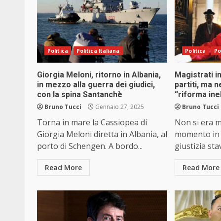
Politica
Politica Italiana
Politica
Po
Giorgia Meloni, ritorno in Albania,
Magistrati in
in mezzo alla guerra dei giudici,
partiti, ma n
con la spina Santanchè
“riforma ine
Bruno Tucci
Gennaio 27, 2025
Bruno Tucci
Torna in mare la Cassiopea dí
Non si era ma
Giorgia Meloni diretta in Albania, al
momento in c
porto di Schengen. A bordo...
giustizia stav
Read More
Read More