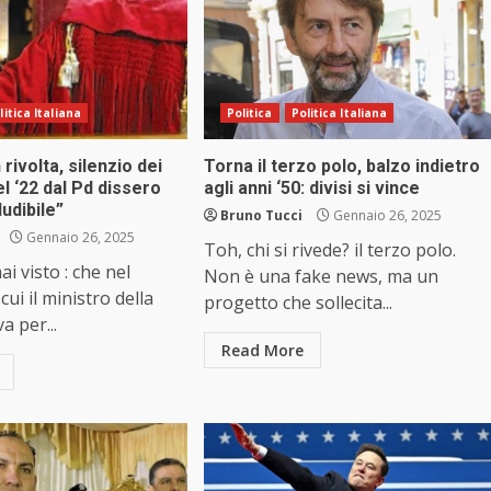
litica Italiana
Politica
Politica Italiana
 rivolta, silenzio dei
Torna il terzo polo, balzo indietro
el ‘22 dal Pd dissero
agli anni ‘50: divisi si vince
ludibile”
Bruno Tucci
Gennaio 26, 2025
Gennaio 26, 2025
Toh, chi si rivede? il terzo polo.
i visto : che nel
Non è una fake news, ma un
ui il ministro della
progetto che sollecita...
a per...
Read More