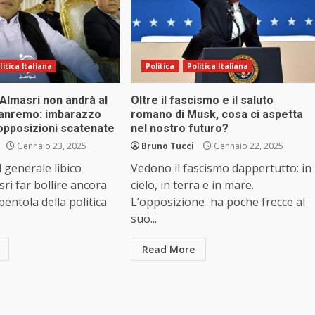
litica Italiana
Politica
Politica Italiana
i Almasri non andrà al
Oltre il fascismo e il saluto
 Sanremo: imbarazzo
romano di Musk, cosa ci aspetta
opposizioni scatenate
nel nostro futuro?
Gennaio 23, 2025
Bruno Tucci
Gennaio 22, 2025
l generale libico
Vedono il fascismo dappertutto: in
i far bollire ancora
cielo, in terra e in mare.
pentola della politica
L’opposizione ha poche frecce al
suo...
Read More