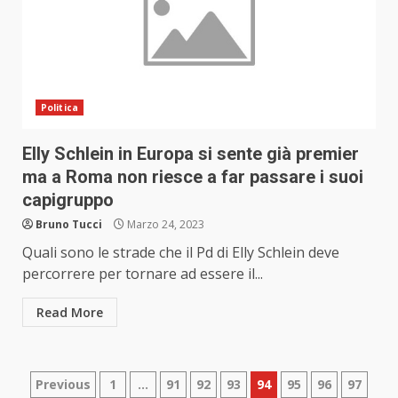
Politica
Elly Schlein in Europa si sente già premier
ma a Roma non riesce a far passare i suoi
capigruppo
Bruno Tucci
Marzo 24, 2023
Quali sono le strade che il Pd di Elly Schlein deve
percorrere per tornare ad essere il...
Read More
Paginazione
Previous
1
…
91
92
93
94
95
96
97