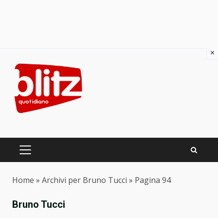
×
Skip
to
content
PRIMARY
MENU
Home
»
Archivi per Bruno Tucci
»
Pagina 94
Bruno Tucci