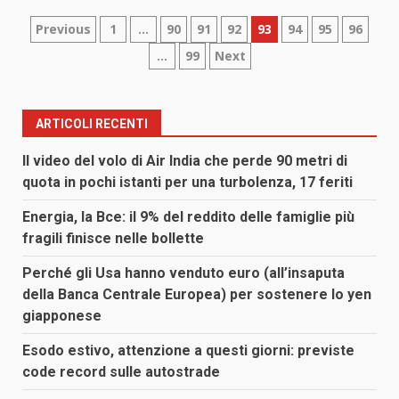
Paginazione
Previous
1
…
90
91
92
93
94
95
96
…
99
Next
degli
articoli
ARTICOLI RECENTI
Il video del volo di Air India che perde 90 metri di
quota in pochi istanti per una turbolenza, 17 feriti
Energia, la Bce: il 9% del reddito delle famiglie più
fragili finisce nelle bollette
Perché gli Usa hanno venduto euro (all’insaputa
della Banca Centrale Europea) per sostenere lo yen
giapponese
Esodo estivo, attenzione a questi giorni: previste
code record sulle autostrade