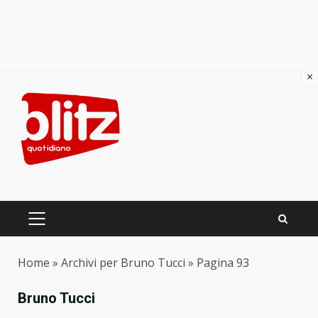
×
Skip
to
content
PRIMARY
MENU
Home
»
Archivi per Bruno Tucci
»
Pagina 93
Bruno Tucci