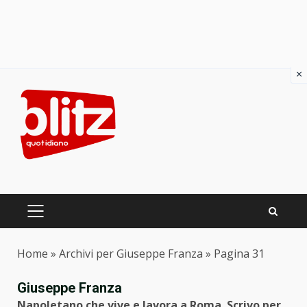
×
Skip
to
content
PRIMARY
MENU
Home
»
Archivi per Giuseppe Franza
»
Pagina 31
Giuseppe Franza
Napoletano che vive e lavora a Roma. Scrivo per