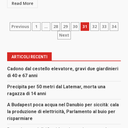
Read More
Paginazione
Previous
1
…
28
29
30
31
32
33
34
Next
degli
articoli
ARTICOLI RECENTI
Cadono dal cestello elevatore, gravi due giardinieri
di 40 e 67 anni
Precipita per 50 metri dal Latemar, morta una
ragazza di 14 anni
A Budapest poca acqua nel Danubio per siccità: cala
la produzione di elettricità, Parlamento al buio per
risparmiare