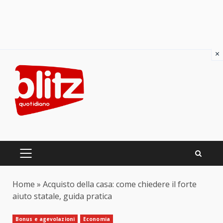
×
Skip
to
content
PRIMARY
MENU
Home
»
Acquisto della casa: come chiedere il forte
aiuto statale, guida pratica
Bonus e agevolazioni
Economia