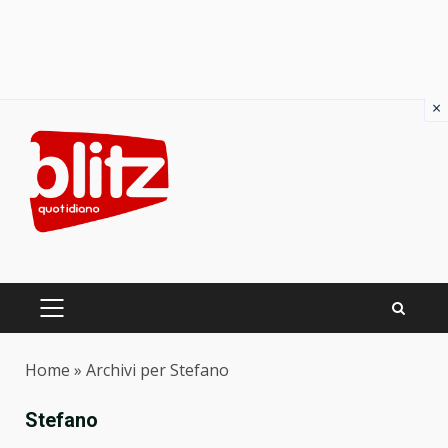
×
Skip
to
content
PRIMARY
MENU
Home
»
Archivi per Stefano
Stefano