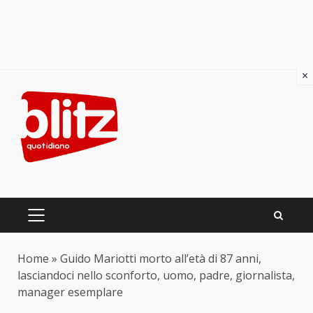
×
Skip
to
content
PRIMARY
MENU
Home
»
Guido Mariotti morto all’età di 87 anni,
lasciandoci nello sconforto, uomo, padre, giornalista,
manager esemplare