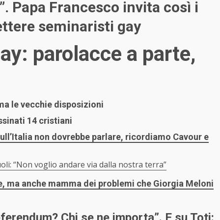
’”. Papa Francesco invita così i
ttere seminaristi gay
gay: parolacce a parte,
a le vecchie disposizioni
sinati 14 cristiani
sull’Italia non dovrebbe parlare, ricordiamo Cavour e
uoli: “Non voglio andare via dalla nostra terra”
rme, ma anche mamma dei problemi che Giorgia Meloni
eferendum? Chi se ne importa”. E su Toti: