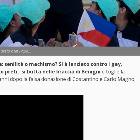
questo è un Papa...
: senilità o machismo? Si è lanciato contro i gay,
i preti, si butta nelle braccia di Benigni
e toglie la
a anni dopo la falsa donazione di Costantino e Carlo Magno,