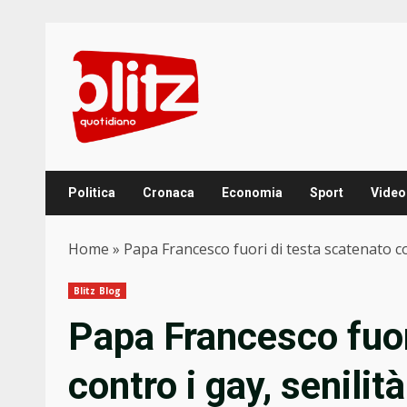
Skip
to
content
Politica
Cronaca
Economia
Sport
Video
Home
»
Papa Francesco fuori di testa scatenato c
Blitz Blog
Papa Francesco fuor
contro i gay, senili